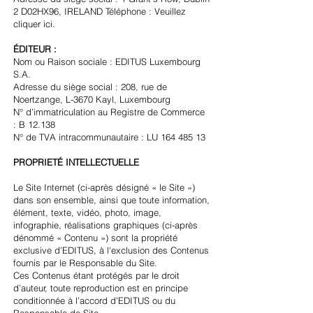
2 D02HX96, IRELAND Téléphone : Veuillez
cliquer
ici.
ÉDITEUR :
Nom ou Raison sociale : EDITUS Luxembourg
S.A.
Adresse du siège social : 208, rue de
Noertzange, L-3670 Kayl, Luxembourg
N° d’immatriculation au Registre de Commerce
: B 12.138
N° de TVA intracommunautaire : LU
164 485 13
PROPRIETÉ INTELLECTUELLE
Le Site Internet (ci-après désigné « le Site »)
dans son ensemble, ainsi que toute information,
élément, texte, vidéo, photo, image,
infographie, réalisations graphiques (ci-après
dénommé « Contenu ») sont la propriété
exclusive d’EDITUS, à l'exclusion des Contenus
fournis par le Responsable du Site.
Ces Contenus étant protégés par le droit
d’auteur, toute reproduction est en principe
conditionnée à l’accord d’EDITUS ou du